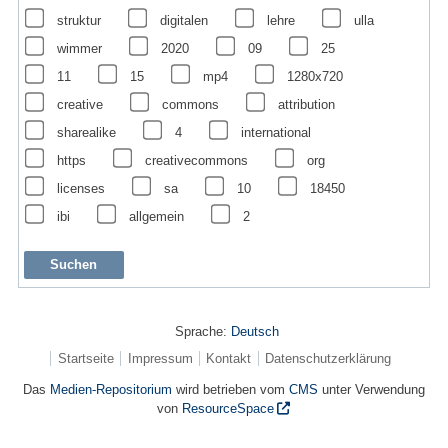
struktur
digitalen
lehre
ulla
wimmer
2020
09
25
11
15
mp4
1280x720
creative
commons
attribution
sharealike
4
international
https
creativecommons
org
licenses
sa
10
18450
ibi
allgemein
2
Sprache:
Deutsch
Startseite
Impressum
Kontakt
Datenschutzerklärung
Das
Medien-Repositorium
wird betrieben vom
CMS
unter Verwendung
von
ResourceSpace