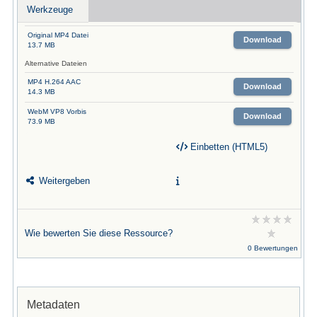
Werkzeuge
Original MP4 Datei
Download
13.7 MB
Alternative Dateien
MP4 H.264 AAC
Download
14.3 MB
WebM VP8 Vorbis
Download
73.9 MB
Einbetten (HTML5)
Weitergeben
Wie bewerten Sie diese Ressource?
0 Bewertungen
Metadaten