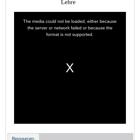
Lehre
This
is
The media could not be loaded, either because
a
modal
the server or network failed or because the
window.
format is not supported.
Ressourcen-