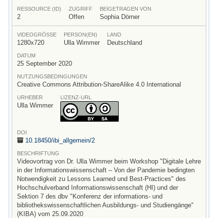
RESSOURCE (ID)
ZUGRIFF
BEIGETRAGEN VON
2
Offen
Sophia Dörner
VIDEOGRÖSSE
PERSON(EN)
LAND
1280x720
Ulla Wimmer
Deutschland
DATUM
25 September 2020
NUTZUNGSBEDINGUNGEN
Creative Commons Attribution-ShareAlike 4.0 International
URHEBER
LIZENZ-URL
Ulla Wimmer
DOI
10.18450/
ibi_allgemein/
2
BESCHRIFTUNG
Videovortrag von Dr. Ulla Wimmer beim Workshop "Digitale Lehre
in der Informationswissenschaft – Von der Pandemie bedingten
Notwendigkeit zu Lessons Learned und Best-Practices" des
Hochschulverband Informationswissenschaft (HI) und der
Sektion 7 des dbv "Konferenz der informations- und
bibliothekswissenschaftlichen Ausbildungs- und Studiengänge"
(KIBA) vom 25.09.2020