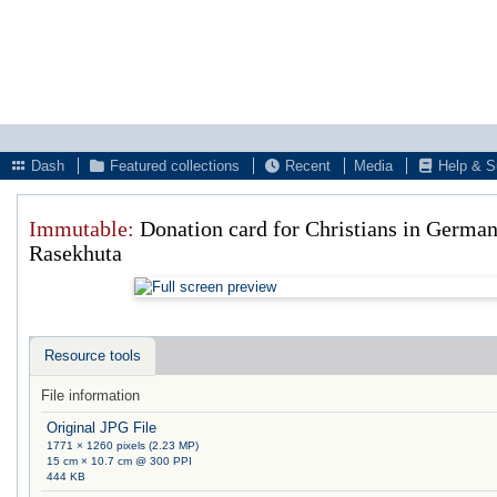
Dash
Featured collections
Recent
Media
Help & S
Immutable:
Donation card for Christians in Germany
Rasekhuta
Resource tools
File information
Original JPG File
1771 × 1260 pixels (2.23 MP)
15 cm × 10.7 cm @ 300 PPI
444 KB