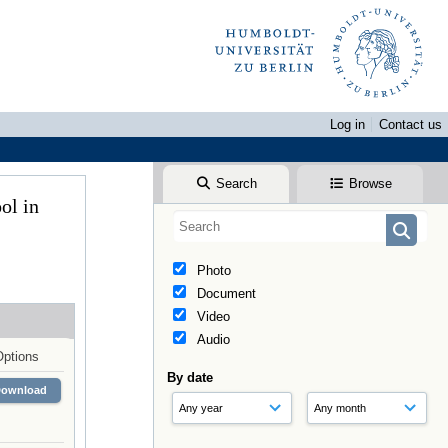
Log in
Contact us
Search
Browse
ol in
Photo
Document
Video
Audio
Options
By date
Download