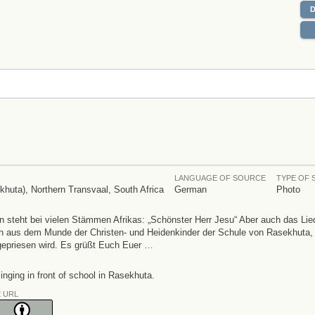
LANGUAGE OF SOURCE
TYPE OF
ekhuta), Northern Transvaal, South Africa
German
Photo
an steht bei vielen Stämmen Afrikas: „Schönster Herr Jesu“ Aber auch das Lied
lich aus dem Munde der Christen- und Heidenkinder der Schule von Rasekhuta,
 gepriesen wird. Es grüßt Euch Euer …
inging in front of school in Rasekhuta.
E URL