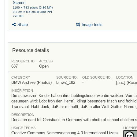
Screen
1100 × 783 pixels (0.86 MP)
9.3 cm × 6.6 cm @ 300 PPI
270 KB
Share
Image tools
Resource details
RESOURCE ID
ACCESS
687
Open
CATEGORY
SOURCE NO.
OLD SOURCE NO.
LOCATION
BMW Archive (Photos)
bmw2_182
-
[n.s.] (Ras
INSCRIPTION
Die schwarzen Kinder haben ihre Lieblingslieder wie die weißen. Vorn 
gesungen wird: Lobt froh den Herrn“, klingt besonders frisch und fröh
Transvaal. Habt dank, daß ihr mithelft, daß in aller Welt Gottes Name
DESCRIPTION
Donation card for Christians in Germany with photo of school children s
USAGE TERMS
LICENS
Creative Commons Namensnennung 4.0 International Lizenz