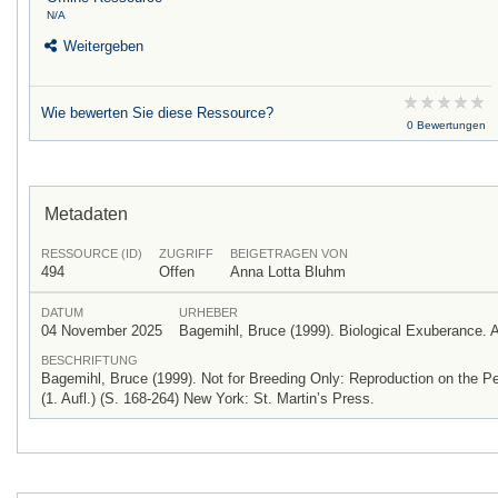
N/A
Weitergeben
Wie bewerten Sie diese Ressource?
0 Bewertungen
Metadaten
RESSOURCE (ID)
ZUGRIFF
BEIGETRAGEN VON
494
Offen
Anna Lotta Bluhm
DATUM
URHEBER
04 November 2025
Bagemihl, Bruce (1999). Biological Exuberance. An
BESCHRIFTUNG
Bagemihl, Bruce (1999). Not for Breeding Only: Reproduction on the Per
(1. Aufl.) (S. 168-264) New York: St. Martin’s Press.