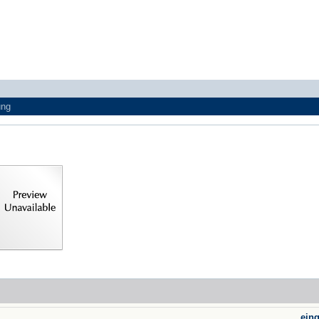
ung
ein