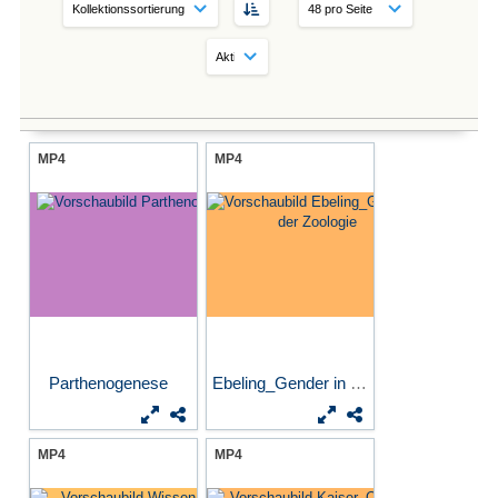
MP4
MP4
Parthenogenese
Ebeling_Gender in der Zoologie
MP4
MP4