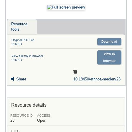
Resource
tools
Original PDF File
Download
216 KB
View in
View directly in browser
216 KB
browser
Share
10.18450/ethnoa-medien/23
Resource details
RESOURCE ID
ACCESS
23
Open
TITLE