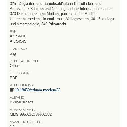
025 Tätigkeiten und Betriebsabläufe in Bibliotheken und
Archiven, 028 Lesen und Nutzung anderer Informationsmedien,
070 Dokumentarische Medien, publizistische Medien,
Unterrichtsmedien; Journalismus; Verlagswesen, 301 Soziologie
und Anthropologie, 346 Privatrecht
RVK
AK 54410
AK 54545
LANGUAGE
eng
PUBLICATION TYPE
Other
FILE FORMAT
PDF
PUBLISHER DOI
10.18450/
ethnoa-medien/
22
ALEPH-ID
BV050702328
ALMA SYSTEM ID
MMS 9950262786602882
ANZAHL DER SEITEN
17