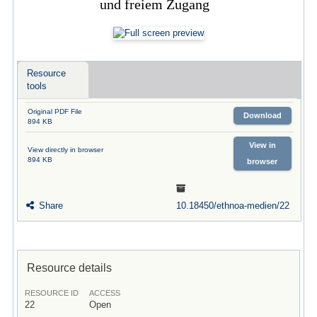
und freiem Zugang
Resource
tools
Original PDF File
Download
894 KB
View in
View directly in browser
894 KB
browser
Share
10.18450/ethnoa-medien/22
Resource details
RESOURCE ID
ACCESS
22
Open