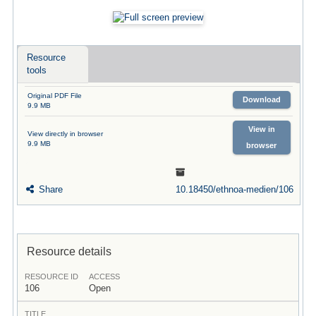
Resource
tools
Original PDF File
Download
9.9 MB
View in
View directly in browser
9.9 MB
browser
Share
10.18450/ethnoa-medien/106
Resource details
RESOURCE ID
ACCESS
106
Open
TITLE