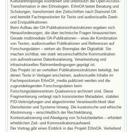
Kulturanthropologie koordiniert und unterstützt die Open-Access-
Transformation in den Ethnologien. EthnOA bietet Beratung und
Schulungen, transformiert drei Zeitschriften nach Diamond OA
und betreibt Fachrepositorien für Texte und audiovisuelle Zweit-
und Erstpublikationen.
Beim Aufbau der OA-Publikationsinfrastrukturen ergeben sich
Herausforderungen, die über technische Fragen hinausreichen.
Gerade multimediale OA-Publikationen – etwa die Kombination
von Texten, audiovisuellen Publikationen und Referenzen auf
Forschungsdaten – wirken als Brennglas der Digitalität: Sie
machen sichtbar, wie stark wissenschaftliche Kommunikation
von aufmerksamer Datenkuratierung, Verantwortung und
infrastrukturellen Rahmenbedingungen geprägt ist.
Das Projekt ist an verteilten Publikationsstrukturen beteiligt, bei
denen Texte in Verlagen erscheinen, audiovisuelle Inhalte im
Fachrepositorium EthnOA_media publiziert werden und die
zugrundeliegenden Forschungsdaten beim
Forschungsdatenzentrum Qualiservice archiviert sind. Diese
Fragmentierung verlangt nach konsistenten Metadaten, stabilen
PID-Verknüpfungen und abgestimmter Verantwortlichkeit über
Dienstleister und Systeme hinweg. Die kuratorische und ethische
Abstimmung – einschließlich der Rechteklärung,
Kontextualisierung und Abwägung von Schutzbedarfen – erfordert
erheblichen Zeit- und Kommunikationsaufwand.
Der Vortrag gibt einen Einblick in das Projekt EthnOA. Vertiefend