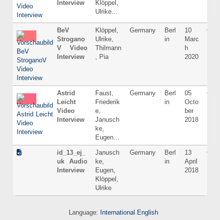
Interview
Klöppel,
Ulrike...
BeV
Klöppel,
Germany
Berl
10
Ger
Strogano
Ulrike,
in
Marc
V Video
Thilmann
h
Interview
, Pia
2020
Astrid
Faust,
Germany
Berl
05
Ger
Leicht
Friederik
in
Octo
Video
e,
ber
Interview
Janusch
2018
ke,
Eugen...
id_13_ej_
Janusch
Germany
Berl
13
Ger
uk Audio
ke,
in
April
Interview
Eugen,
2018
Klöppel,
Ulrike
Language:
International English