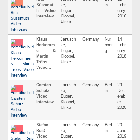
Süssmut
ke,
in
Febr
h Video
Eugen,
uary
Interview
Klöppel,
2016
Ulrike
Klaus
Janusch
Germany
Nür
14
Ger
Herkomm
ke,
nber
Febr
er &
Eugen,
g
uary
Martin
Klöppel,
2018
Tröbs
Ulrike
Video...
Carsten
Janusch
Germany
Berl
29
Ger
Schatz
ke,
in
Dec
Video
Eugen,
emb
Interview
Klöppel,
er
Ulrike
2020
Stefan
Janusch
Germany
Berl
20
Ger
Reiß
ke,
in
June
Video
Eugen,
2019