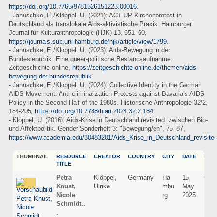
https://doi.org/10.7765/9781526151223.00016.
- Januschke, E./Klöppel, U. (2021): ACT UP-Kirchenprotest in
Deutschland als translokale Aids-aktivistische Praxis. Hamburger
Journal für Kulturanthropologie (HJK) 13, 651–60,
https://journals.sub.uni-hamburg.de/hjk/article/view/1799.
- Januschke, E./Klöppel, U. (2023): Aids-Bewegung in der
Bundesrepublik. Eine queer-politische Bestandsaufnahme.
Zeitgeschichte-online,
https://zeitgeschichte-online.de/themen/aids-
bewegung-der-bundesrepublik.
- Januschke, E./Klöppel, U. (2024): Collective Identity in the German
AIDS Movement: Anti-criminalization Protests against Bavaria’s AIDS
Policy in the Second Half of the 1980s. Historische Anthropologie 32/2,
184-205,
https://doi.org/10.7788/hian.2024.32.2.184.
- Klöppel, U. (2016): Aids-Krise in Deutschland revisited: zwischen Bio-
und Affektpolitik. Gender Sonderheft 3: "Bewegung/en", 75–87,
https://www.academia.edu/30483201/Aids_Krise_in_Deutschland_revisited
THUMBNAIL
RESOURCE
CREATOR
COUNTRY
CITY
DATE
LAN
TITLE
Petra
Klöppel,
Germany
Ha
15
Ger
Knust,
Ulrike
mbu
May
Nicole
rg
2025
Schmidt..
.