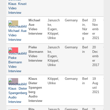
Michael
Janusch
Germany
Berl
23
Ger
Aue
ke,
in,
Nov
Video
Eugen,
Nür
emb
Interview
Klöppel,
nber
er
Ulrike
g
2021
Pieke
Janusch
Germany
Berl
20
Ger
Biermann
ke,
in
Dec
Video
Eugen,
emb
Interview
Klöppel,
er
Ulrike
2017
Klaus
Klöppel,
Germany
Berl
19
Ger
Dieter
Ulrike
in
Aug
Spangen
ust
berg
2021
Audio
Interview
Rita
Janusch
Germany
Berl
11
Ger