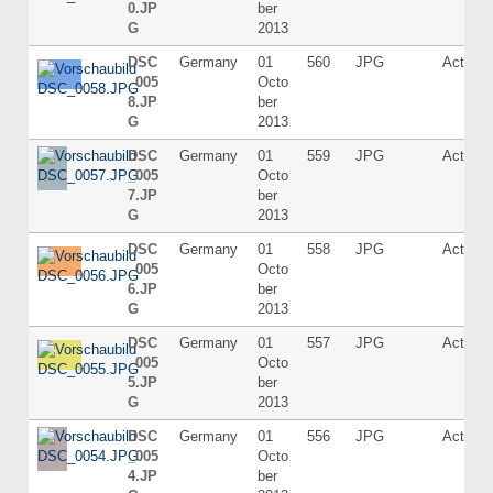
0.JP
ber
G
2013
DSC
Germany
01
560
JPG
Active
_005
Octo
8.JP
ber
G
2013
DSC
Germany
01
559
JPG
Active
_005
Octo
7.JP
ber
G
2013
DSC
Germany
01
558
JPG
Active
_005
Octo
6.JP
ber
G
2013
DSC
Germany
01
557
JPG
Active
_005
Octo
5.JP
ber
G
2013
DSC
Germany
01
556
JPG
Active
_005
Octo
4.JP
ber