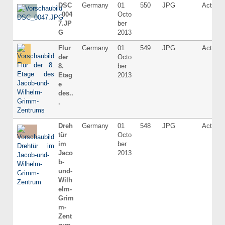
DSC
Germany
01
550
JPG
Active
_004
Octo
7.JP
ber
G
2013
Flur
Germany
01
549
JPG
Active
der
Octo
8.
ber
Etag
2013
e
des..
.
Dreh
Germany
01
548
JPG
Active
tür
Octo
im
ber
Jaco
2013
b-
und-
Wilh
elm-
Grim
m-
Zent