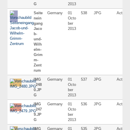
G
2013
Seite
Germany
01
538
JPG
Active
nein
Octo
gang
ber
Jaco
2013
b-
und-
Wilh
elm-
Grim
m-
Zent
rum
IMG
Germany
01
537
JPG
Active
_248
Octo
0.JP
ber
G
2013
IMG
Germany
01
536
JPG
Active
_247
Octo
9.JP
ber
G
2013
IMG
Germany
01
535
JPG
Active