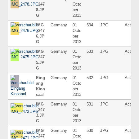
_247
Octo
8.JP
ber
G
2013
IMG
Germany
01
534
JPG
Active
_247
Octo
6.JP
ber
G
2013
IMG
Germany
01
533
JPG
Active
_247
Octo
5.JP
ber
G
2013
Eing
Germany
01
532
JPG
Active
ang
Octo
Kino
ber
saal
2013
IMG
Germany
01
531
JPG
Active
_247
Octo
3.JP
ber
G
2013
IMG
Germany
01
530
JPG
Active
_247
Octo