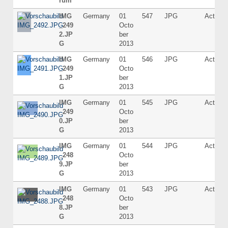
rum
IMG
Germany
01
547
JPG
Active
_249
Octo
2.JP
ber
G
2013
IMG
Germany
01
546
JPG
Active
_249
Octo
1.JP
ber
G
2013
IMG
Germany
01
545
JPG
Active
_249
Octo
0.JP
ber
G
2013
IMG
Germany
01
544
JPG
Active
_248
Octo
9.JP
ber
G
2013
IMG
Germany
01
543
JPG
Active
_248
Octo
8.JP
ber
G
2013