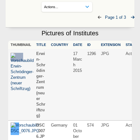
Page 1 of 3
Pictures of Institutes
THUMBNAIL
TITLE
COUNTRY
DATE
ID
EXTENSION
STATUS
Erwi
17
1296
JPG
Active
n-
Marc
Schr
h
ödin
2015
ger-
Zent
rum
(neu
er
Schr
iftzu
g)
DSC
Germany
01
574
JPG
Active
_007
Octo
6.JP
ber