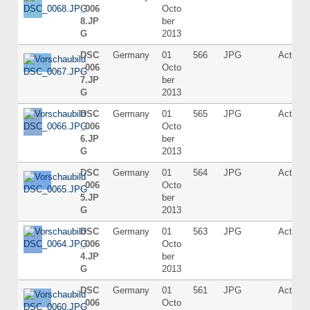
_006
Octo
8.JP
ber
G
2013
DSC
Germany
01
566
JPG
Active
_006
Octo
7.JP
ber
G
2013
DSC
Germany
01
565
JPG
Active
_006
Octo
6.JP
ber
G
2013
DSC
Germany
01
564
JPG
Active
_006
Octo
5.JP
ber
G
2013
DSC
Germany
01
563
JPG
Active
_006
Octo
4.JP
ber
G
2013
DSC
Germany
01
561
JPG
Active
_006
Octo