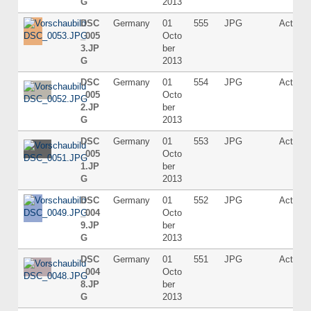
G
2013
DSC
Germany
01
555
JPG
Active
_005
Octo
3.JP
ber
G
2013
DSC
Germany
01
554
JPG
Active
_005
Octo
2.JP
ber
G
2013
DSC
Germany
01
553
JPG
Active
_005
Octo
1.JP
ber
G
2013
DSC
Germany
01
552
JPG
Active
_004
Octo
9.JP
ber
G
2013
DSC
Germany
01
551
JPG
Active
_004
Octo
8.JP
ber
G
2013