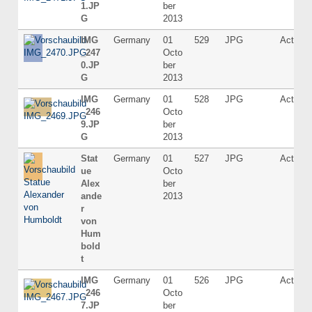
1.JP
ber
G
2013
IMG
Germany
01
529
JPG
Active
_247
Octo
0.JP
ber
G
2013
IMG
Germany
01
528
JPG
Active
_246
Octo
9.JP
ber
G
2013
Stat
Germany
01
527
JPG
Active
ue
Octo
Alex
ber
ande
2013
r
von
Hum
bold
t
IMG
Germany
01
526
JPG
Active
_246
Octo
7.JP
ber