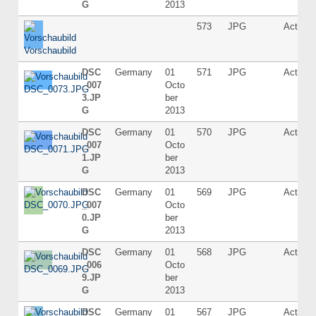
G
2013
573
JPG
Active
DSC
Germany
01
571
JPG
Active
_007
Octo
3.JP
ber
G
2013
DSC
Germany
01
570
JPG
Active
_007
Octo
1.JP
ber
G
2013
DSC
Germany
01
569
JPG
Active
_007
Octo
0.JP
ber
G
2013
DSC
Germany
01
568
JPG
Active
_006
Octo
9.JP
ber
G
2013
DSC
Germany
01
567
JPG
Active