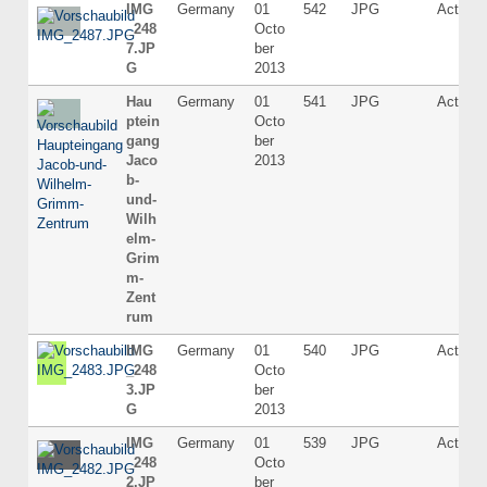
IMG
Germany
01
542
JPG
Active
_248
Octo
7.JP
ber
G
2013
Hau
Germany
01
541
JPG
Active
ptein
Octo
gang
ber
Jaco
2013
b-
und-
Wilh
elm-
Grim
m-
Zent
rum
IMG
Germany
01
540
JPG
Active
_248
Octo
3.JP
ber
G
2013
IMG
Germany
01
539
JPG
Active
_248
Octo
2.JP
ber