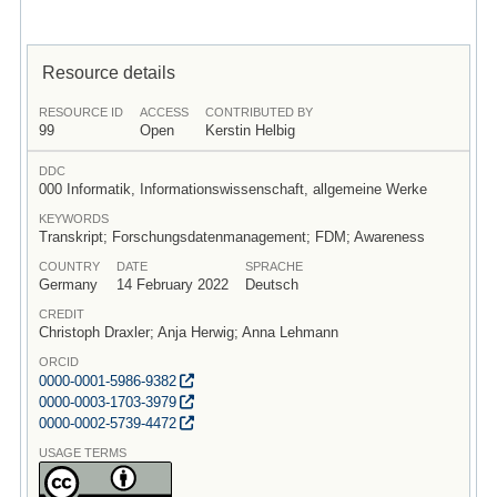
Resource details
RESOURCE ID
ACCESS
CONTRIBUTED BY
99
Open
Kerstin Helbig
DDC
000 Informatik, Informationswissenschaft, allgemeine Werke
KEYWORDS
Transkript; Forschungsdatenmanagement; FDM; Awareness
COUNTRY
DATE
SPRACHE
Germany
14 February 2022
Deutsch
CREDIT
Christoph Draxler; Anja Herwig; Anna Lehmann
ORCID
0000-0001-5986-9382
0000-0003-1703-3979
0000-0002-5739-4472
USAGE TERMS