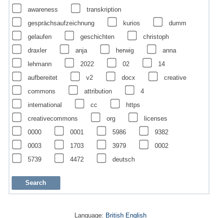
awareness
transkription
gesprächsaufzeichnung
kurios
dumm
gelaufen
geschichten
christoph
draxler
anja
herwig
anna
lehmann
2022
02
14
aufbereitet
v2
docx
creative
commons
attribution
4
international
cc
https
creativecommons
org
licenses
0000
0001
5986
9382
0003
1703
3979
0002
5739
4472
deutsch
Language:
British English