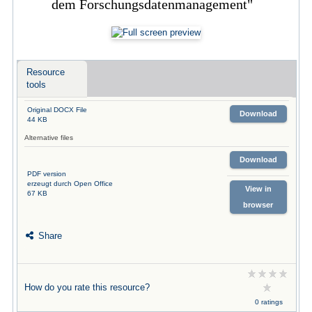
dem Forschungsdatenmanagement"
Resource
tools
Original DOCX File
Download
44 KB
Alternative files
Download
PDF version
erzeugt durch Open Office
View in
67 KB
browser
Share
How do you rate this resource?
0 ratings