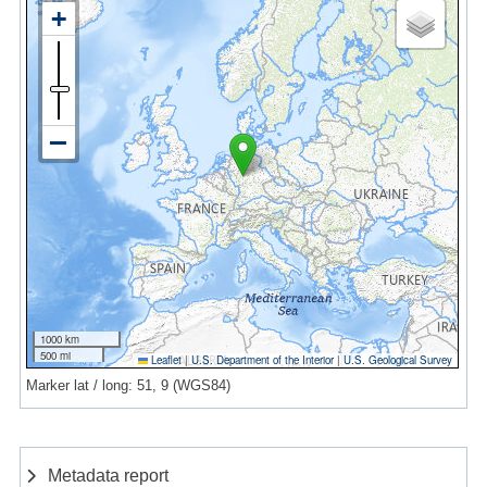
1000 km
500 mi
Leaflet
|
U.S. Department of the Interior
|
U.S. Geological Survey
Marker lat / long: 51, 9 (WGS84)
Metadata report