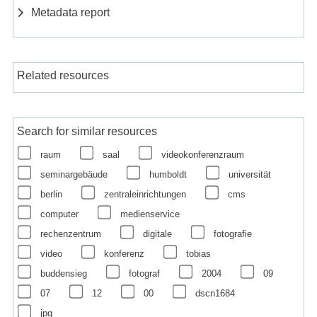
Metadata report
Related resources
Search for similar resources
raum
saal
videokonferenzraum
seminargebäude
humboldt
universität
berlin
zentraleinrichtungen
cms
computer
medienservice
rechenzentrum
digitale
fotografie
video
konferenz
tobias
buddensieg
fotograf
2004
09
07
12
00
dscn1684
jpg