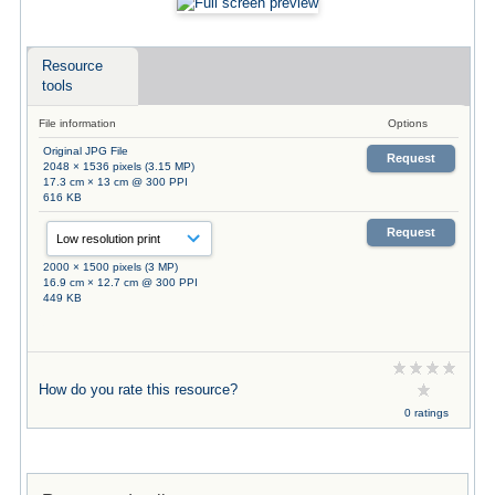
Resource
tools
File information
Options
Original JPG File
Request
2048 × 1536 pixels (3.15 MP)
17.3 cm × 13 cm @ 300 PPI
616 KB
Request
2000 × 1500 pixels (3 MP)
16.9 cm × 12.7 cm @ 300 PPI
449 KB
How do you rate this resource?
0 ratings