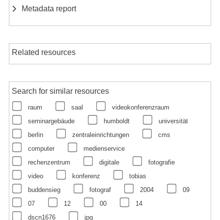
Metadata report
Related resources
Search for similar resources
raum
saal
videokonferenzraum
seminargebäude
humboldt
universität
berlin
zentraleinrichtungen
cms
computer
medienservice
rechenzentrum
digitale
fotografie
video
konferenz
tobias
buddensieg
fotograf
2004
09
07
12
00
14
dscn1676
jpg