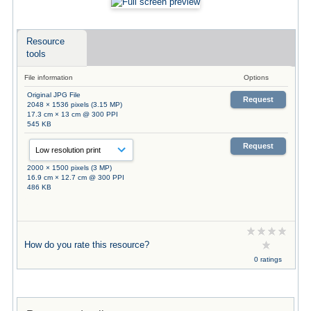
Resource
tools
File information
Options
Original JPG File
Request
2048 × 1536 pixels (3.15 MP)
17.3 cm × 13 cm @ 300 PPI
545 KB
Request
2000 × 1500 pixels (3 MP)
16.9 cm × 12.7 cm @ 300 PPI
486 KB
How do you rate this resource?
0 ratings