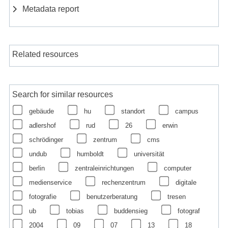
Metadata report
Related resources
Search for similar resources
gebäude
hu
standort
campus
adlershof
rud
26
erwin
schrödinger
zentrum
cms
undub
humboldt
universität
berlin
zentraleinrichtungen
computer
medienservice
rechenzentrum
digitale
fotografie
benutzerberatung
tresen
ub
tobias
buddensieg
fotograf
2004
09
07
13
18