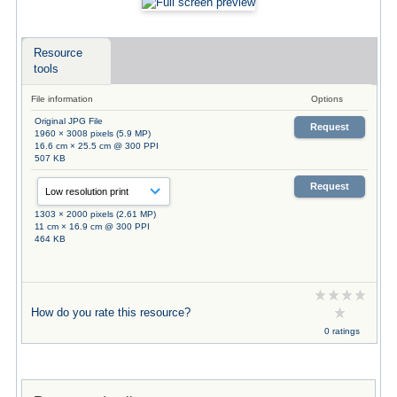
Resource
tools
File information
Options
Original JPG File
Request
1960 × 3008 pixels (5.9 MP)
16.6 cm × 25.5 cm @ 300 PPI
507 KB
Request
1303 × 2000 pixels (2.61 MP)
11 cm × 16.9 cm @ 300 PPI
464 KB
How do you rate this resource?
0 ratings