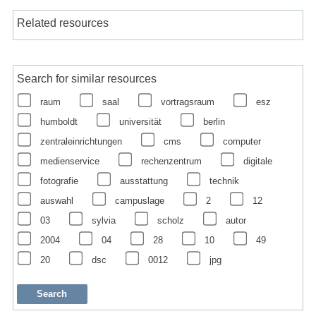
Related resources
Search for similar resources
raum
saal
vortragsraum
esz
humboldt
universität
berlin
zentraleinrichtungen
cms
computer
medienservice
rechenzentrum
digitale
fotografie
ausstattung
technik
auswahl
campuslage
2
12
03
sylvia
scholz
autor
2004
04
28
10
49
20
dsc
0012
jpg