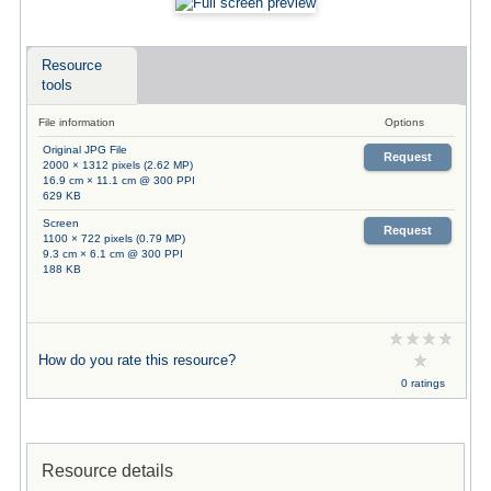
Resource
tools
File information
Options
Original JPG File
Request
2000 × 1312 pixels (2.62 MP)
16.9 cm × 11.1 cm @ 300 PPI
629 KB
Screen
Request
1100 × 722 pixels (0.79 MP)
9.3 cm × 6.1 cm @ 300 PPI
188 KB
How do you rate this resource?
0 ratings
Resource details