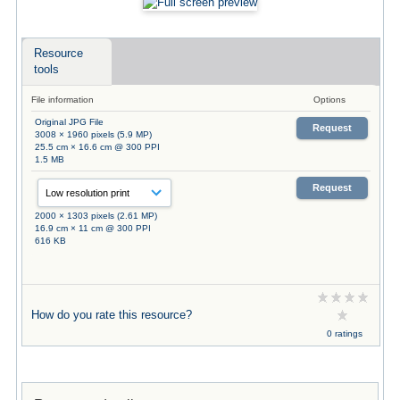
Resource
tools
File information
Options
Original JPG File
Request
3008 × 1960 pixels (5.9 MP)
25.5 cm × 16.6 cm @ 300 PPI
1.5 MB
Request
2000 × 1303 pixels (2.61 MP)
16.9 cm × 11 cm @ 300 PPI
616 KB
How do you rate this resource?
0 ratings