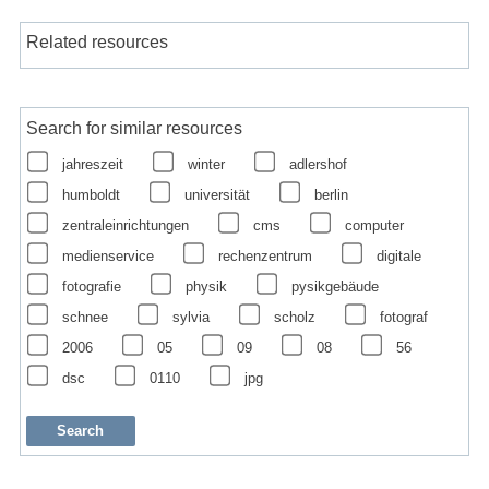
Related resources
Search for similar resources
jahreszeit
winter
adlershof
humboldt
universität
berlin
zentraleinrichtungen
cms
computer
medienservice
rechenzentrum
digitale
fotografie
physik
pysikgebäude
schnee
sylvia
scholz
fotograf
2006
05
09
08
56
dsc
0110
jpg