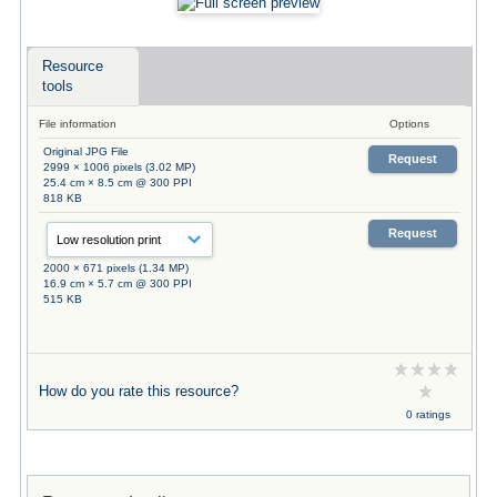
Resource
tools
File information
Options
Original JPG File
Request
2999 × 1006 pixels (3.02 MP)
25.4 cm × 8.5 cm @ 300 PPI
818 KB
Request
2000 × 671 pixels (1.34 MP)
16.9 cm × 5.7 cm @ 300 PPI
515 KB
How do you rate this resource?
0 ratings