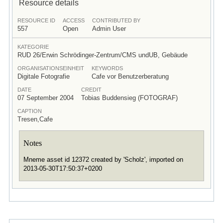
Resource details
RESOURCE ID
ACCESS
CONTRIBUTED BY
557
Open
Admin User
KATEGORIE
RUD 26/Erwin Schrödinger-Zentrum/CMS undUB, Gebäude
ORGANISATIONSEINHEIT
KEYWORDS
Digitale Fotografie
Cafe vor Benutzerberatung
DATE
CREDIT
07 September 2004
Tobias Buddensieg (FOTOGRAF)
CAPTION
Tresen,Cafe
Notes
Mneme asset id 12372 created by 'Scholz', imported on
2013-05-30T17:50:37+0200