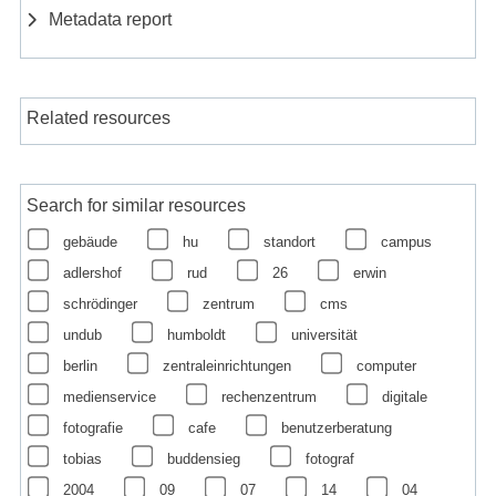
Metadata report
Related resources
Search for similar resources
gebäude
hu
standort
campus
adlershof
rud
26
erwin
schrödinger
zentrum
cms
undub
humboldt
universität
berlin
zentraleinrichtungen
computer
medienservice
rechenzentrum
digitale
fotografie
cafe
benutzerberatung
tobias
buddensieg
fotograf
2004
09
07
14
04