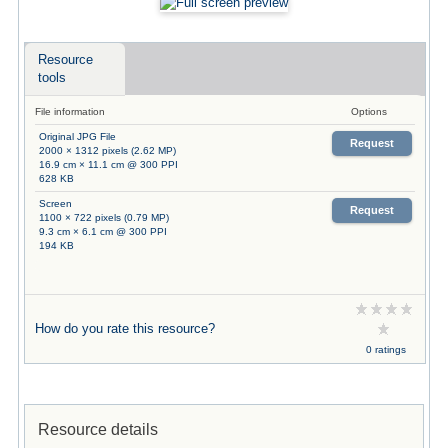
Resource
tools
File information
Options
Original JPG File
Request
2000 × 1312 pixels (2.62 MP)
16.9 cm × 11.1 cm @ 300 PPI
628 KB
Screen
Request
1100 × 722 pixels (0.79 MP)
9.3 cm × 6.1 cm @ 300 PPI
194 KB
How do you rate this resource?
0 ratings
Resource details