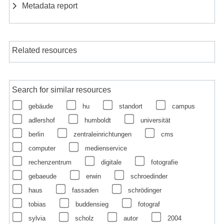
Metadata report
Related resources
Search for similar resources
gebäude
hu
standort
campus
adlershof
humboldt
universität
berlin
zentraleinrichtungen
cms
computer
medienservice
rechenzentrum
digitale
fotografie
gebaeude
erwin
schroedinder
haus
fassaden
schrödinger
tobias
buddensieg
fotograf
sylvia
scholz
autor
2004