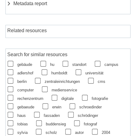
Metadata report
Related resources
Search for similar resources
gebäude
hu
standort
campus
adlershof
humboldt
universität
berlin
zentraleinrichtungen
cms
computer
medienservice
rechenzentrum
digitale
fotografie
gebaeude
erwin
schroedinder
haus
fassaden
schrödinger
tobias
buddensieg
fotograf
sylvia
scholz
autor
2004