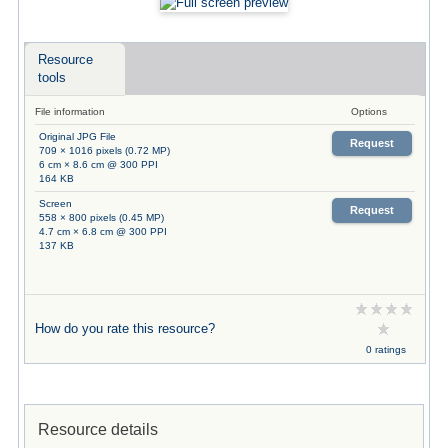
Resource
tools
File information
Options
Original JPG File
Request
709 × 1016 pixels (0.72 MP)
6 cm × 8.6 cm @ 300 PPI
164 KB
Screen
Request
558 × 800 pixels (0.45 MP)
4.7 cm × 6.8 cm @ 300 PPI
137 KB
How do you rate this resource?
0 ratings
Resource details