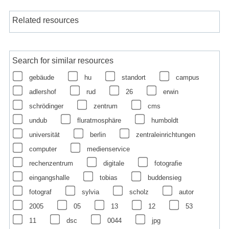
Related resources
Search for similar resources
gebäude
hu
standort
campus
adlershof
rud
26
erwin
schrödinger
zentrum
cms
undub
fluratmosphäre
humboldt
universität
berlin
zentraleinrichtungen
computer
medienservice
rechenzentrum
digitale
fotografie
eingangshalle
tobias
buddensieg
fotograf
sylvia
scholz
autor
2005
05
13
12
53
11
dsc
0044
jpg