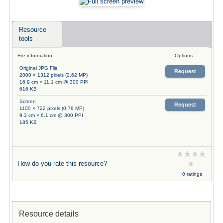
Resource
tools
File information
Options
Original JPG File
Request
2000 × 1312 pixels (2.62 MP)
16.9 cm × 11.1 cm @ 300 PPI
616 KB
Screen
Request
1100 × 722 pixels (0.79 MP)
9.3 cm × 6.1 cm @ 300 PPI
185 KB
How do you rate this resource?
0 ratings
Resource details