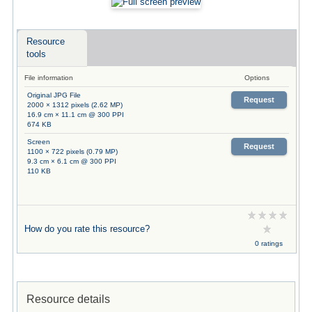
Resource
tools
File information
Options
Original JPG File
Request
2000 × 1312 pixels (2.62 MP)
16.9 cm × 11.1 cm @ 300 PPI
674 KB
Screen
Request
1100 × 722 pixels (0.79 MP)
9.3 cm × 6.1 cm @ 300 PPI
110 KB
How do you rate this resource?
0 ratings
Resource details