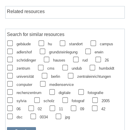
Related resources
Search for similar resources
gebäude
hu
standort
campus
adlershof
grundsteinlegung
erwin
schrödinger
hauses
rud
26
zentrum
cms
undub
humboldt
universität
berlin
zentraleinrichtungen
computer
medienservice
rechenzentrum
digitale
fotografie
sylvia
scholz
fotograf
2005
06
02
11
09
42
dsc
0034
jpg