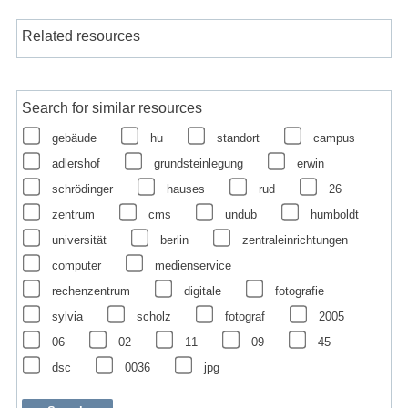
Related resources
Search for similar resources
gebäude
hu
standort
campus
adlershof
grundsteinlegung
erwin
schrödinger
hauses
rud
26
zentrum
cms
undub
humboldt
universität
berlin
zentraleinrichtungen
computer
medienservice
rechenzentrum
digitale
fotografie
sylvia
scholz
fotograf
2005
06
02
11
09
45
dsc
0036
jpg