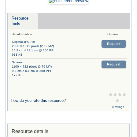
Resource
tools
File information
Options
Original JPG File
Request
2000 × 1312 pixels (2.62 MP)
16.9 cm × 11.1 cm @ 300 PPI
633 KB
Screen
Request
1100 × 722 pixels (0.79 MP)
9.3 cm × 6.1 cm @ 300 PPI
172 KB
How do you rate this resource?
0 ratings
Resource details