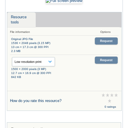
Resource
tools
File information
Options
Original JPG File
Request
1536 × 2048 pixels (3.15 MP)
13 cm × 17.3 cm @ 300 PPI
2.3 MB
Request
1500 × 2000 pixels (3 MP)
12.7 cm × 16.9 cm @ 300 PPI
842 KB
How do you rate this resource?
0 ratings