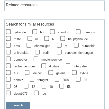
Related resources
Search for similar resources
gebäude
hu
standort
campus
mitte
ul
6
hauptgebäude
cms
ehemaliges
rz
humboldt
universität
berlin
zentraleinrichtungen
computer
medienservice
rechenzentrum
digitale
fotografie
flur
kleiner
galerie
sylvia
scholz
fotograf
2004
05
03
12
10
56
dscn2076
jpg