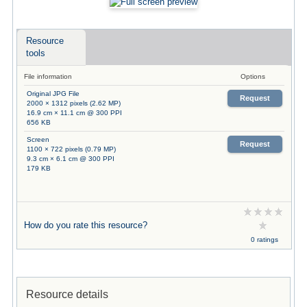
Resource
tools
File information
Options
Original JPG File
Request
2000 × 1312 pixels (2.62 MP)
16.9 cm × 11.1 cm @ 300 PPI
656 KB
Screen
Request
1100 × 722 pixels (0.79 MP)
9.3 cm × 6.1 cm @ 300 PPI
179 KB
How do you rate this resource?
0 ratings
Resource details