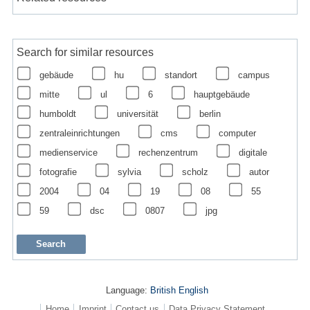
Search for similar resources
gebäude
hu
standort
campus
mitte
ul
6
hauptgebäude
humboldt
universität
berlin
zentraleinrichtungen
cms
computer
medienservice
rechenzentrum
digitale
fotografie
sylvia
scholz
autor
2004
04
19
08
55
59
dsc
0807
jpg
Language:
British English
Home
Imprint
Contact us
Data Privacy Statement