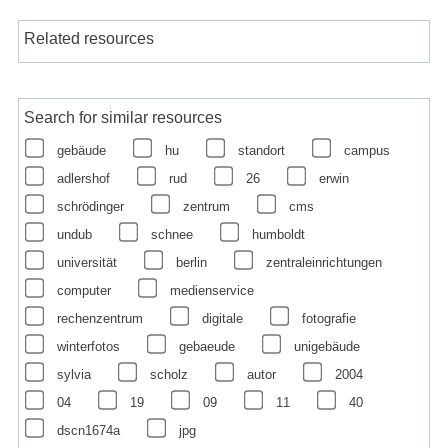
Related resources
Search for similar resources
gebäude
hu
standort
campus
adlershof
rud
26
erwin
schrödinger
zentrum
cms
undub
schnee
humboldt
universität
berlin
zentraleinrichtungen
computer
medienservice
rechenzentrum
digitale
fotografie
winterfotos
gebaeude
unigebäude
sylvia
scholz
autor
2004
04
19
09
11
40
dscn1674a
jpg