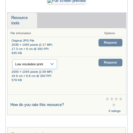
Resource
tools
File information
Options
Original JPG File
Request
2038 × 1065 pixels (2.17 MP)
17.3 cm × 9 cm @ 300 PPI
935 KB
Request
2000 × 1045 pixels (2.09 MP)
16.9 cm × 8.8 cm @ 300 PPI
579 KB
How do you rate this resource?
0 ratings