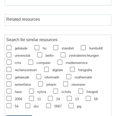
Related resources
Search for similar resources
gebäude
hu
standort
humboldt
universität
berlin
zentraleinrichtungen
cms
computer
medienservice
rechenzentrum
digitale
fotografie
gebaeude
informatik
mathematik
winterfotos
johann
neumann
haus
sylvia
scholz
fotograf
2004
11
24
13
58
54
dsc
0067
jpg