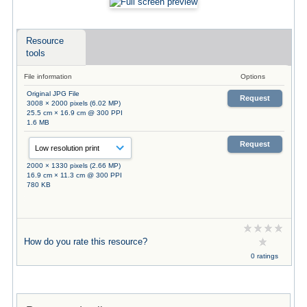
Resource
tools
File information
Options
Original JPG File
Request
3008 × 2000 pixels (6.02 MP)
25.5 cm × 16.9 cm @ 300 PPI
1.6 MB
Request
2000 × 1330 pixels (2.66 MP)
16.9 cm × 11.3 cm @ 300 PPI
780 KB
How do you rate this resource?
0 ratings