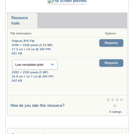
Resource
tools
File information
Options
Original JPG File
Request
2048 × 1536 pixels (3.15 MP)
17.3 cm × 13 cm @ 300 PPI
651 KB
Request
2000 × 1500 pixels (3 MP)
16.9 cm × 12.7 cm @ 300 PPI
542 KB
How do you rate this resource?
0 ratings