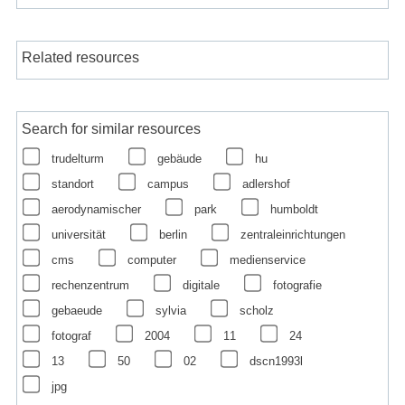
Related resources
Search for similar resources
trudelturm
gebäude
hu
standort
campus
adlershof
aerodynamischer
park
humboldt
universität
berlin
zentraleinrichtungen
cms
computer
medienservice
rechenzentrum
digitale
fotografie
gebaeude
sylvia
scholz
fotograf
2004
11
24
13
50
02
dscn1993l
jpg