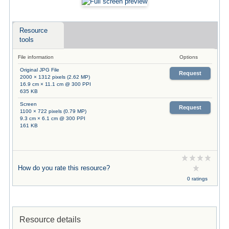
Resource
tools
File information
Options
Original JPG File
Request
2000 × 1312 pixels (2.62 MP)
16.9 cm × 11.1 cm @ 300 PPI
635 KB
Screen
Request
1100 × 722 pixels (0.79 MP)
9.3 cm × 6.1 cm @ 300 PPI
161 KB
How do you rate this resource?
0 ratings
Resource details