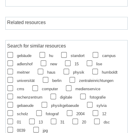
Related resources
Search for similar resources
gebäude
hu
standort
campus
adlershof
new
15
lise
meitner
haus
physik
humboldt
universität
berlin
zentraleinrichtungen
cms
computer
medienservice
rechenzentrum
digitale
fotografie
gebaeude
physikgebaeude
sylvia
scholz
fotograf
2004
12
01
13
31
20
dsc
0039
jpg