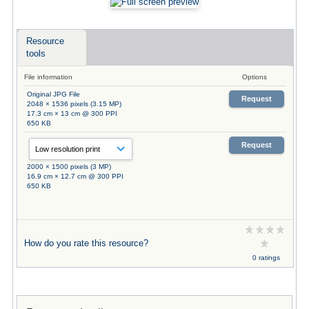
Resource
tools
File information
Options
Original JPG File
Request
2048 × 1536 pixels (3.15 MP)
17.3 cm × 13 cm @ 300 PPI
650 KB
Request
2000 × 1500 pixels (3 MP)
16.9 cm × 12.7 cm @ 300 PPI
650 KB
How do you rate this resource?
0 ratings