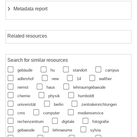
Metadata report
Related resources
Search for similar resources
gebäude
hu
standort
campus
adlershof
new
14
walther
nernst
haus
lehrraumgebaeude
chemie
physik
humboldt
universität
berlin
zentraleinrichtungen
cms
computer
medienservice
rechenzentrum
digitale
fotografie
gebaeude
lehrraeume
sylvia