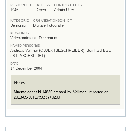
RESOURCE ID
ACCESS
CONTRIBUTED BY
1946
Open
Admin User
KATEGORIE
ORGANISATIONSEINHEIT
Demoraum
Digitale Fotografie
KEYWORDS
Videokonferenz, Demoraum
NAMED PERSON(S)
Andreas Vollmer (OBJEKTBESCHREIBER), Bernhard Barz
(IST_ABGEBILDET)
DATE
17 December 2004
Notes
Mneme asset id 14835 created by 'Vollmer', imported on
2013-05-30T17:50:37+0200