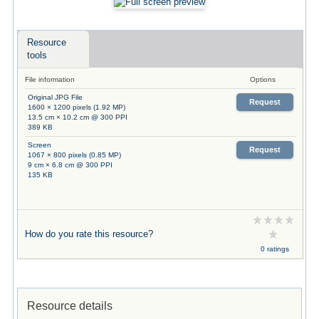
Resource
tools
File information
Options
Original JPG File
Request
1600 × 1200 pixels (1.92 MP)
13.5 cm × 10.2 cm @ 300 PPI
389 KB
Screen
Request
1067 × 800 pixels (0.85 MP)
9 cm × 6.8 cm @ 300 PPI
135 KB
How do you rate this resource?
0 ratings
Resource details