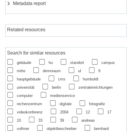
Metadata report
Related resources
Search for similar resources
gebäude
hu
standort
campus
mitte
demoraum
ul
6
hauptgebäude
cms
humboldt
universität
berlin
zentraleinrichtungen
computer
medienservice
rechenzentrum
digitale
fotografie
videokonferenz
2004
12
17
10
33
39
andreas
vollmer
objektbeschreiber
bernhard