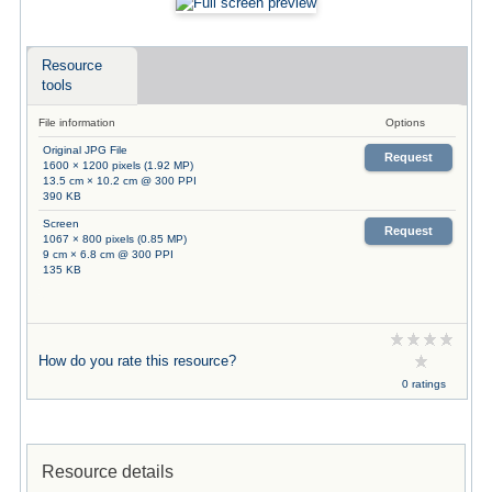
Resource
tools
File information
Options
Original JPG File
Request
1600 × 1200 pixels (1.92 MP)
13.5 cm × 10.2 cm @ 300 PPI
390 KB
Screen
Request
1067 × 800 pixels (0.85 MP)
9 cm × 6.8 cm @ 300 PPI
135 KB
How do you rate this resource?
0 ratings
Resource details