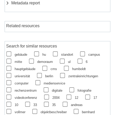
Metadata report
Related resources
Search for similar resources
gebäude
hu
standort
campus
mitte
demoraum
ul
6
hauptgebäude
cms
humboldt
universität
berlin
zentraleinrichtungen
computer
medienservice
rechenzentrum
digitale
fotografie
videokonferenz
2004
12
17
10
33
35
andreas
vollmer
objektbeschreiber
bernhard