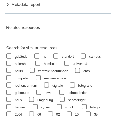
Metadata report
Related resources
Search for similar resources
gebäude
hu
standort
campus
adlershof
humboldt
universität
berlin
zentraleinrichtungen
cms
computer
medienservice
rechenzentrum
digitale
fotografie
gebaeude
erwin
schroedinder
haus
umgebung
schrödinger
hauses
sylvia
scholz
fotograf
2004
06
02
10
35