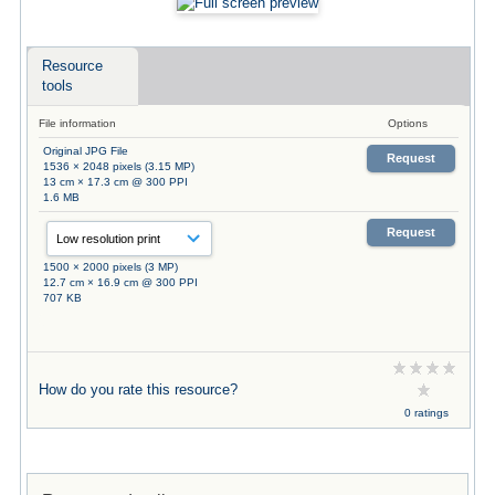
Resource
tools
File information
Options
Original JPG File
Request
1536 × 2048 pixels (3.15 MP)
13 cm × 17.3 cm @ 300 PPI
1.6 MB
Request
1500 × 2000 pixels (3 MP)
12.7 cm × 16.9 cm @ 300 PPI
707 KB
How do you rate this resource?
0 ratings