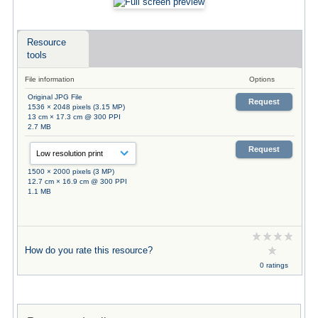
Resource
tools
File information
Options
Original JPG File
Request
1536 × 2048 pixels (3.15 MP)
13 cm × 17.3 cm @ 300 PPI
2.7 MB
Request
1500 × 2000 pixels (3 MP)
12.7 cm × 16.9 cm @ 300 PPI
1.1 MB
How do you rate this resource?
0 ratings