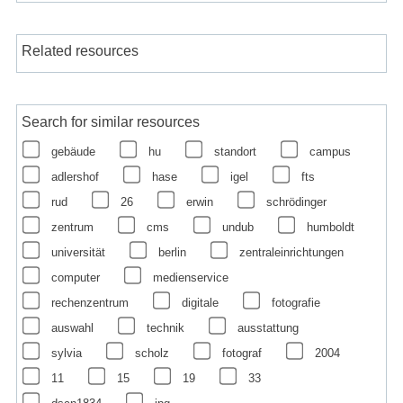
Related resources
Search for similar resources
gebäude
hu
standort
campus
adlershof
hase
igel
fts
rud
26
erwin
schrödinger
zentrum
cms
undub
humboldt
universität
berlin
zentraleinrichtungen
computer
medienservice
rechenzentrum
digitale
fotografie
auswahl
technik
ausstattung
sylvia
scholz
fotograf
2004
11
15
19
33