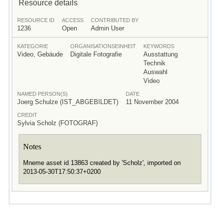
Resource details
RESOURCE ID
ACCESS
CONTRIBUTED BY
1236
Open
Admin User
KATEGORIE
ORGANISATIONSEINHEIT
KEYWORDS
Video, Gebäude
Digitale Fotografie
Ausstattung
Technik
Auswahl
Video
NAMED PERSON(S)
DATE
Joerg Schulze (IST_ABGEBILDET)
11 November 2004
CREDIT
Sylvia Scholz (FOTOGRAF)
Notes
Mneme asset id 13863 created by 'Scholz', imported on
2013-05-30T17:50:37+0200