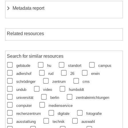
Metadata report
Related resources
Search for similar resources
gebäude
hu
standort
campus
adlershof
rud
26
erwin
schrödinger
zentrum
cms
undub
video
humboldt
universität
berlin
zentraleinrichtungen
computer
medienservice
rechenzentrum
digitale
fotografie
ausstattung
technik
auswahl