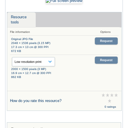
Resource
tools
File information
Options
Original JPG File
Request
2048 × 1536 pixels (3.15 MP)
17.3 cm × 13 cm @ 300 PPI
672 KB
Request
2000 × 1500 pixels (3 MP)
16.9 cm × 12.7 cm @ 300 PPI
862 KB
How do you rate this resource?
0 ratings