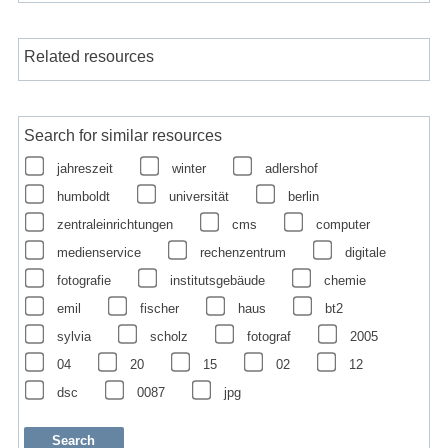
Related resources
Search for similar resources
jahreszeit
winter
adlershof
humboldt
universität
berlin
zentraleinrichtungen
cms
computer
medienservice
rechenzentrum
digitale
fotografie
institutsgebäude
chemie
emil
fischer
haus
bt2
sylvia
scholz
fotograf
2005
04
20
15
02
12
dsc
0087
jpg