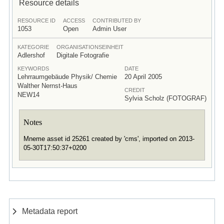
Resource details
RESOURCE ID
ACCESS
CONTRIBUTED BY
1053
Open
Admin User
KATEGORIE
ORGANISATIONSEINHEIT
Adlershof
Digitale Fotografie
KEYWORDS
DATE
Lehrraumgebäude Physik/ Chemie
20 April 2005
Walther Nernst-Haus
CREDIT
NEW14
Sylvia Scholz (FOTOGRAF)
Notes
Mneme asset id 25261 created by 'cms', imported on 2013-
05-30T17:50:37+0200
Metadata report