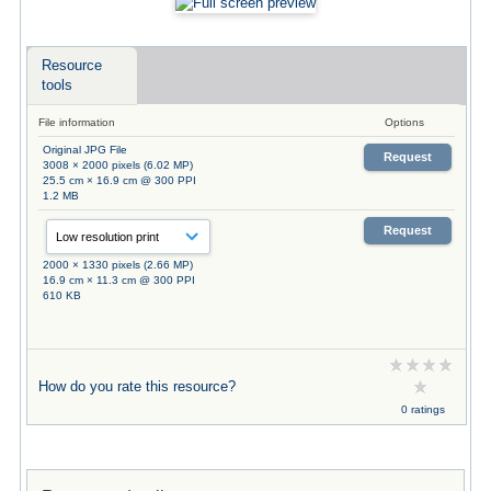
Resource
tools
File information
Options
Original JPG File
Request
3008 × 2000 pixels (6.02 MP)
25.5 cm × 16.9 cm @ 300 PPI
1.2 MB
Request
2000 × 1330 pixels (2.66 MP)
16.9 cm × 11.3 cm @ 300 PPI
610 KB
How do you rate this resource?
0 ratings