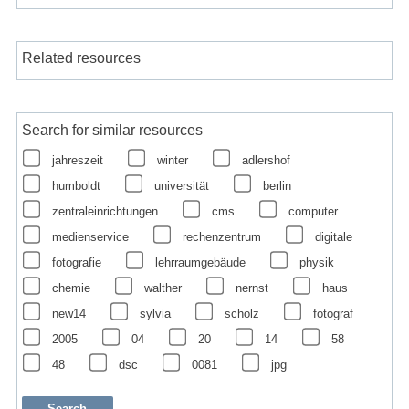
Related resources
Search for similar resources
jahreszeit
winter
adlershof
humboldt
universität
berlin
zentraleinrichtungen
cms
computer
medienservice
rechenzentrum
digitale
fotografie
lehrraumgebäude
physik
chemie
walther
nernst
haus
new14
sylvia
scholz
fotograf
2005
04
20
14
58
48
dsc
0081
jpg