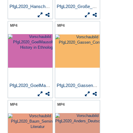
PfgL2020_Hanschmann_UniRep...
PfgL2020_Große_Sprachbildun...
MP4
MP4
PfgL2020_GoelMausolf_Oral...
PfgL2020_Gassen_Controlling
MP4
MP4