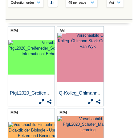
MP4
AVI
PfgL2020_Greifeneder_Schleb...
Q-Kolleg_Öhlmann Stork...
MP4
MP4