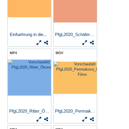
Einfuehrung in die...
PfgL2020_Schäfer_Machine...
MP4
MOV
PfgL2020_Ritter_Ökonometrie
PfgL2020_Permiakova_Literar...