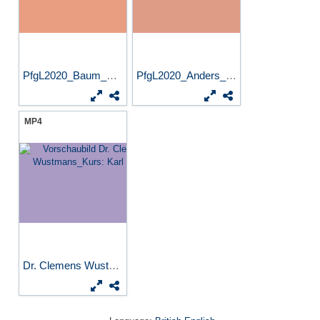
PfgL2020_Baum_Seminare Dt....
PfgL2020_Anders_Deutschdida...
MP4
Dr. Clemens Wustmans_Kurs:...