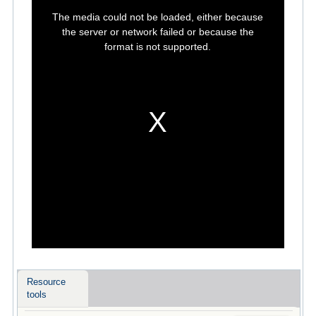
This
is
The media could not be loaded, either because
a
modal
the server or network failed or because the
window.
format is not supported.
Resource
tools