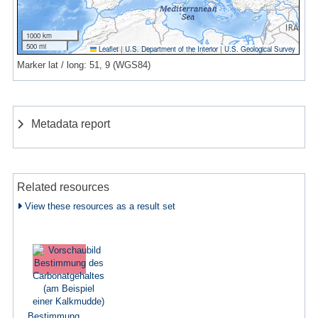
1000 km
500 mi
Leaflet
|
U.S. Department of the Interior
|
U.S. Geological Survey
Marker lat / long: 51, 9 (WGS84)
Metadata report
Related resources
View these resources as a result set
Bestimmung...