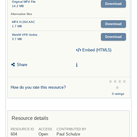
Original MP4 File
Download
14.2 MB
Alternative files
MP4 H.264 AAC
Download
1.7 MB
WebM VP8 Vorbis
Download
3.7 MB
Embed (HTML5)
Share
How do you rate this resource?
0 ratings
Resource details
RESOURCE ID
ACCESS
CONTRIBUTED BY
604
Open
Paul Schulze