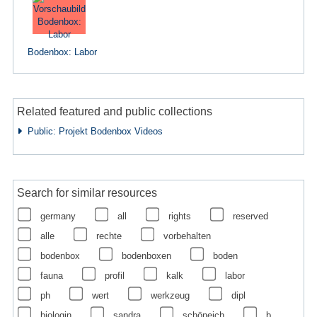
Bodenbox: Labor
Related featured and public collections
Public: Projekt Bodenbox Videos
Search for similar resources
germany
all
rights
reserved
alle
rechte
vorbehalten
bodenbox
bodenboxen
boden
fauna
profil
kalk
labor
ph
wert
werkzeug
dipl
biologin
sandra
schöneich
b