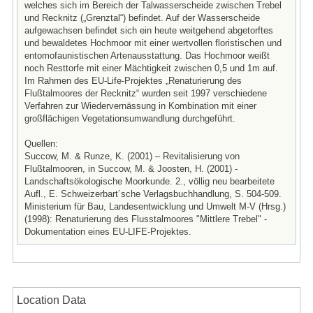
welches sich im Bereich der Talwasserscheide zwischen Trebel
und Recknitz („Grenztal“) befindet. Auf der Wasserscheide
aufgewachsen befindet sich ein heute weitgehend abgetorftes
und bewaldetes Hochmoor mit einer wertvollen floristischen und
entomofaunistischen Artenausstattung. Das Hochmoor weißt
noch Resttorfe mit einer Mächtigkeit zwischen 0,5 und 1m auf.
Im Rahmen des EU-Life-Projektes „Renaturierung des
Flußtalmoores der Recknitz“ wurden seit 1997 verschiedene
Verfahren zur Wiedervernässung in Kombination mit einer
großflächigen Vegetationsumwandlung durchgeführt.
Quellen:
Succow, M. & Runze, K. (2001) – Revitalisierung von
Flußtalmooren, in Succow, M. & Joosten, H. (2001) -
Landschaftsökologische Moorkunde. 2., völlig neu bearbeitete
Aufl., E. Schweizerbart´sche Verlagsbuchhandlung, S. 504-509.
Ministerium für Bau, Landesentwicklung und Umwelt M-V (Hrsg.)
(1998): Renaturierung des Flusstalmoores "Mittlere Trebel" -
Dokumentation eines EU-LIFE-Projektes.
Location Data