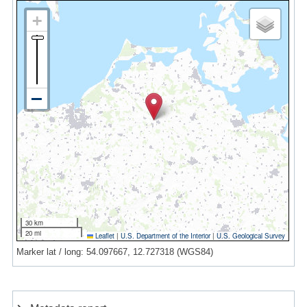
30 km
20 mi
Leaflet
|
U.S. Department of the Interior
|
U.S. Geological Survey
Marker lat / long: 54.097667, 12.727318 (WGS84)