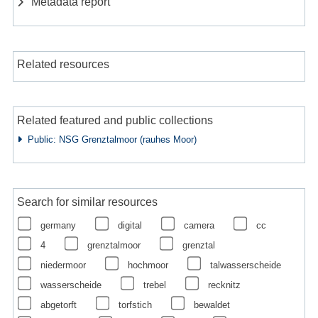
Metadata report
Related resources
Related featured and public collections
Public: NSG Grenztalmoor (rauhes Moor)
Search for similar resources
germany
digital
camera
cc
4
grenztalmoor
grenztal
niedermoor
hochmoor
talwasserscheide
wasserscheide
trebel
recknitz
abgetorft
torfstich
bewaldet