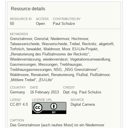
Resource details
RESOURCE ID
ACCESS
CONTRIBUTED BY
50
Open
Paul Schulze
KEYWORDS
Grenztalmoor, Grenztal, Niedermoor, Hochmoor,
Talwasserscheide, Wasserscheide, Trebel, Recknitz, abgetorft,
Torfstich, bewaldet, Waldmoor, Moor, EU-Life-Projekt,
„Renaturierung des Flußtalmoores der Recknitz“,
Wiedervernässung, wiedervernässt, Vegetationsumwandlung,
Gasmessungen, Messungen, Treibhausgas,
Treibhausgasmessungen, NSG, „NSG Grenztalmoor“,
Waldmoore, Renaturiert, Renaturierung, Flußtal, Flußtalmoor,
„Mittlere Trebel“, „EU-Life“
COUNTRY
DATE
CREDIT
Germany
16 February 2013
Dipl.-Ing. Paul Schulze
LIZENZ
LICENSE URL
SOURCE
CC-BY 4.0
Digital Camera
CAPTION
Das Grenztalmoor (auch rauhes Moor) ist ein Niedermoor