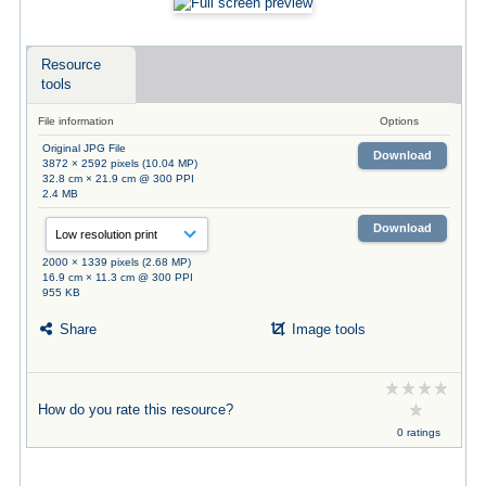
Resource
tools
File information
Options
Original JPG File
Download
3872 × 2592 pixels (10.04 MP)
32.8 cm × 21.9 cm @ 300 PPI
2.4 MB
Download
2000 × 1339 pixels (2.68 MP)
16.9 cm × 11.3 cm @ 300 PPI
955 KB
Share
Image tools
How do you rate this resource?
0 ratings