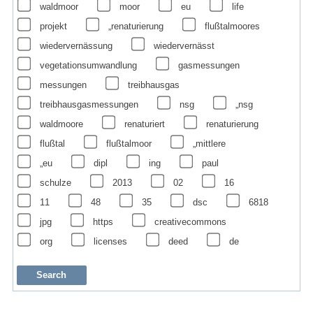
waldmoor
moor
eu
life
projekt
„renaturierung
flußtalmoores
wiedervernässung
wiedervernässt
vegetationsumwandlung
gasmessungen
messungen
treibhausgas
treibhausgasmessungen
nsg
„nsg
waldmoore
renaturiert
renaturierung
flußtal
flußtalmoor
„mittlere
„eu
dipl
ing
paul
schulze
2013
02
16
11
48
35
dsc
6818
jpg
https
creativecommons
org
licenses
deed
de