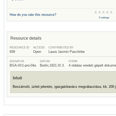
How do you rate this resource?
0 ratings
Resource details
RESOURCE ID
ACCESS
CONTRIBUTED BY
938
Open
Laura Jasmin Paschirbe
SIGNATUR
DATUM
FORM
BGA-III/1-pro-04a
Berlin,1921.III.3.
4 oldalas eredeti gépelt dokume
Inhalt
Beszámoló, üzleti jelentés, igazgatótanács megválasztása, kb. 200 j