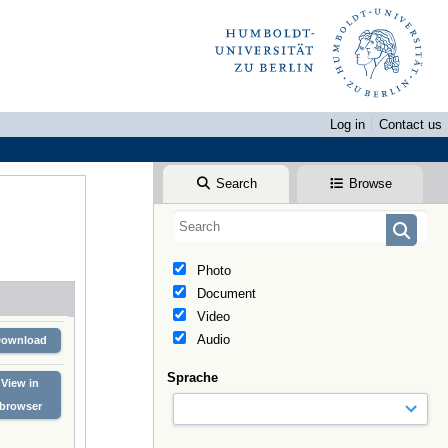
Log in
Contact us
Search
Browse
Photo
Document
Video
Audio
Download
Sprache
View in
browser