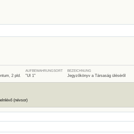
AUFBEWAHRUNGSORT
BEZEICHNUNG
ntum, 2 pld.
"UI 1"
Jegyzőkönyv a Társaság üléséről
elnlévő (névsor)