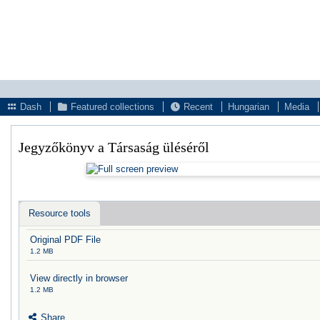
Dash
Featured collections
Recent
Hungarian
Media
Jegyzőkönyv a Társaság üléséről
Resource tools
Original PDF File
1.2 MB
View directly in browser
1.2 MB
Share