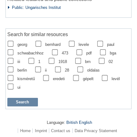
Public: Ungarisches Institut
Search for similar resources
georg
bernhard
levele
paul
schwabachhoz
473
pdf
bga
iii
1
1918
brn
02
berlin
ii
28
oldalas
kisméretű
eredeti
gépelt
levél
ui
Language:
British English
Home
Imprint
Contact us
Data Privacy Statement