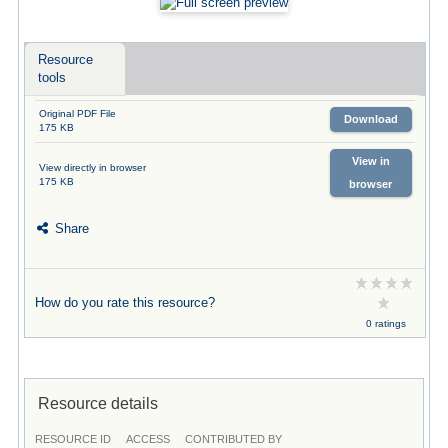
Resource
tools
Original PDF File
Download
175 KB
View in
View directly in browser
175 KB
browser
Share
How do you rate this resource?
0 ratings
Resource details
RESOURCE ID
ACCESS
CONTRIBUTED BY