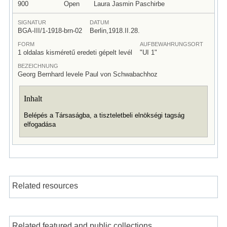
900
Open
Laura Jasmin Paschirbe
SIGNATUR
DATUM
BGA-III/1-1918-brn-02
Berlin,1918.II.28.
FORM
AUFBEWAHRUNGSORT
1 oldalas kisméretű eredeti gépelt levél
"UI 1"
BEZEICHNUNG
Georg Bernhard levele Paul von Schwabachhoz
Inhalt
Belépés a Társaságba, a tiszteletbeli elnökségi tagság
elfogadása
Related resources
Related featured and public collections