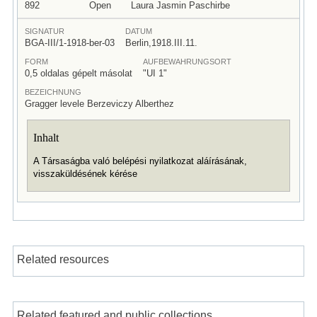
892
Open
Laura Jasmin Paschirbe
SIGNATUR
DATUM
BGA-III/1-1918-ber-03
Berlin,1918.III.11.
FORM
AUFBEWAHRUNGSORT
0,5 oldalas gépelt másolat
"UI 1"
BEZEICHNUNG
Gragger levele Berzeviczy Alberthez
Inhalt
A Társaságba való belépési nyilatkozat aláírásának,
visszaküldésének kérése
Related resources
Related featured and public collections