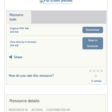
Resource
tools
Original PDF File
Download
166 KB
View in
View directly in browser
166 KB
browser
Share
How do you rate this resource?
0 ratings
Resource details
RESOURCE ID
ACCESS
CONTRIBUTED BY