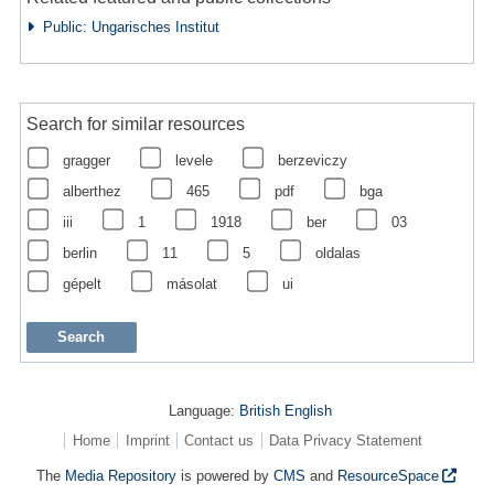
Public: Ungarisches Institut
Search for similar resources
gragger
levele
berzeviczy
alberthez
465
pdf
bga
iii
1
1918
ber
03
berlin
11
5
oldalas
gépelt
másolat
ui
Language:
British English
Home
Imprint
Contact us
Data Privacy Statement
The
Media Repository
is powered by
CMS
and
ResourceSpace