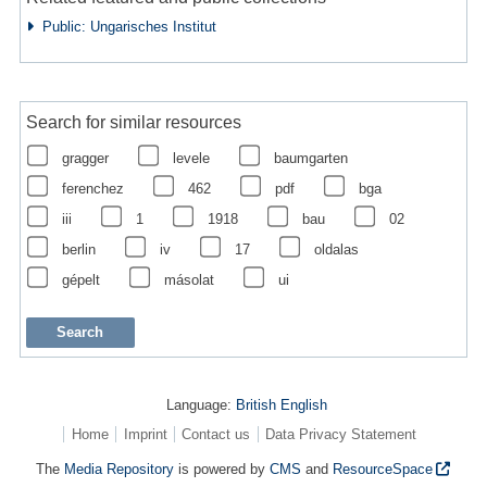
Public: Ungarisches Institut
Search for similar resources
gragger
levele
baumgarten
ferenchez
462
pdf
bga
iii
1
1918
bau
02
berlin
iv
17
oldalas
gépelt
másolat
ui
Language:
British English
Home
Imprint
Contact us
Data Privacy Statement
The
Media Repository
is powered by
CMS
and
ResourceSpace