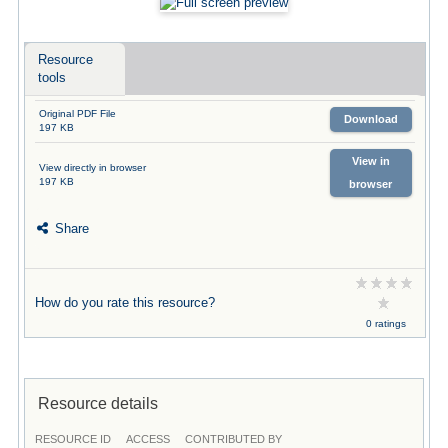
Resource
tools
Original PDF File
Download
197 KB
View in
View directly in browser
197 KB
browser
Share
How do you rate this resource?
0 ratings
Resource details
RESOURCE ID
ACCESS
CONTRIBUTED BY