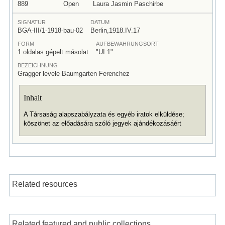
889
Open
Laura Jasmin Paschirbe
SIGNATUR
DATUM
BGA-III/1-1918-bau-02
Berlin,1918.IV.17
FORM
AUFBEWAHRUNGSORT
1 oldalas gépelt másolat
"UI 1"
BEZEICHNUNG
Gragger levele Baumgarten Ferenchez
Inhalt
A Társaság alapszabályzata és egyéb iratok elküldése;
köszönet az előadására szóló jegyek ajándékozásáért
Related resources
Related featured and public collections