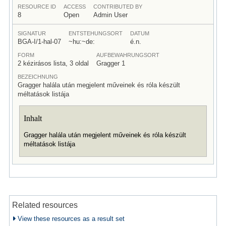
RESOURCE ID
ACCESS
CONTRIBUTED BY
8
Open
Admin User
SIGNATUR
ENTSTEHUNGSORT
DATUM
BGA-I/1-hal-07
~hu:~de:
é.n.
FORM
AUFBEWAHRUNGSORT
2 kézirásos lista, 3 oldal
Gragger 1
BEZEICHNUNG
Gragger halála után megjelent műveinek és róla készült
méltatások listája
Inhalt
Gragger halála után megjelent műveinek és róla készült
méltatások listája
Related resources
View these resources as a result set