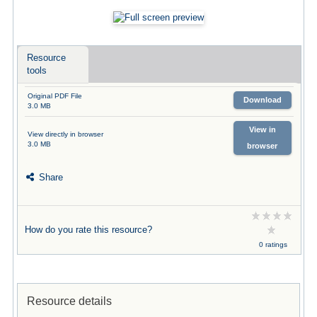
Resource
tools
Original PDF File
Download
3.0 MB
View in
View directly in browser
3.0 MB
browser
Share
How do you rate this resource?
0 ratings
Resource details