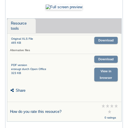
Resource
tools
Original XLS File
Download
465 KB
Alternative files
Download
PDF version
erzeugt durch Open Office
View in
323 KB
browser
Share
How do you rate this resource?
0 ratings