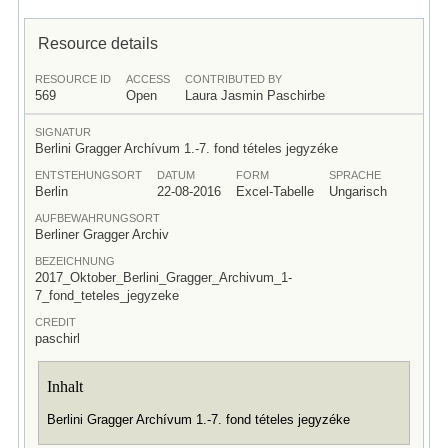
Resource details
RESOURCE ID
ACCESS
CONTRIBUTED BY
569
Open
Laura Jasmin Paschirbe
SIGNATUR
Berlini Gragger Archívum 1.-7. fond tételes jegyzéke
ENTSTEHUNGSORT
DATUM
FORM
SPRACHE
Berlin
22-08-2016
Excel-Tabelle
Ungarisch
AUFBEWAHRUNGSORT
Berliner Gragger Archiv
BEZEICHNUNG
2017_Oktober_Berlini_Gragger_Archivum_1-
7_fond_teteles_jegyzeke
CREDIT
paschirl
Inhalt
Berlini Gragger Archívum 1.-7. fond tételes jegyzéke