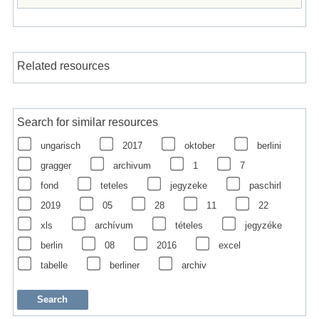
Related resources
Search for similar resources
ungarisch
2017
oktober
berlini
gragger
archivum
1
7
fond
teteles
jegyzeke
paschirl
2019
05
28
11
22
xls
archívum
tételes
jegyzéke
berlin
08
2016
excel
tabelle
berliner
archiv