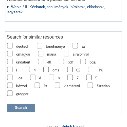
Werke / II. Kéziratok, tanulmányok, bírálatok, előadások,
jegyzetek
Search for similar resources
deutsch
tanulmánya
az
ómagyar
mária
siralomról
undatiert
48
pdf
bga
i
4
oms
02
~hu
~de
é
n
7
5
kézzel
írt
kisméretű
füzetlap
gragger
Language:
British English