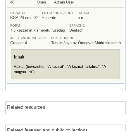
48
Open
Admin User
SIGNATUR
ENTSTEHUNGSORT
DATUM
BGA-I/4-oms-02
~hu:~de:
é.n.
FORM
SPRACHE
7,5 kézzel írt kisméretű füzetlap
Deutsch
AUFBEWAHRUNGSORT
BEZEICHNUNG
Gragger 4
Tanulmánya az Ómagyar Mária-siralomról
Inhalt
Vázlat (bevezetés, "A kézirat", "A kézirat tartalma", "A
magyar író")
Related resources
Related featured and public collections