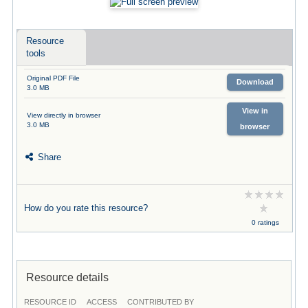
Resource
tools
Original PDF File
Download
3.0 MB
View in
View directly in browser
3.0 MB
browser
Share
How do you rate this resource?
0 ratings
Resource details
RESOURCE ID
ACCESS
CONTRIBUTED BY