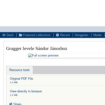
Dash
Featured collections
Recent
Hungarian
Media
Gragger levele Sándor Jánoshoz
Resource tools
Original PDF File
1.0 MB
View directly in browser
1.0 MB
Share