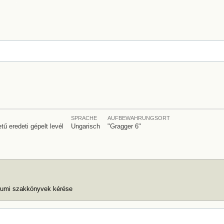
SPRACHE
AUFBEWAHRUNGSORT
tű eredeti gépelt levél
Ungarisch
"Gragger 6"
riumi szakkönyvek kérése