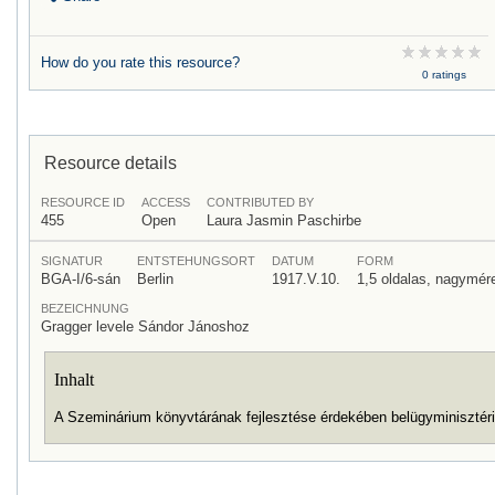
How do you rate this resource?
0 ratings
Resource details
RESOURCE ID
ACCESS
CONTRIBUTED BY
455
Open
Laura Jasmin Paschirbe
SIGNATUR
ENTSTEHUNGSORT
DATUM
FORM
BGA-I/6-sán
Berlin
1917.V.10.
1,5 oldalas, nagymére
BEZEICHNUNG
Gragger levele Sándor Jánoshoz
Inhalt
A Szeminárium könyvtárának fejlesztése érdekében belügyminiszté