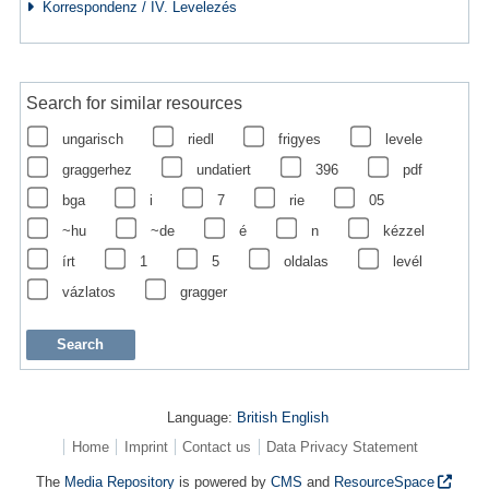
Korrespondenz / IV. Levelezés
Search for similar resources
ungarisch
riedl
frigyes
levele
graggerhez
undatiert
396
pdf
bga
i
7
rie
05
~hu
~de
é
n
kézzel
írt
1
5
oldalas
levél
vázlatos
gragger
Language:
British English
Home
Imprint
Contact us
Data Privacy Statement
The
Media Repository
is powered by
CMS
and
ResourceSpace