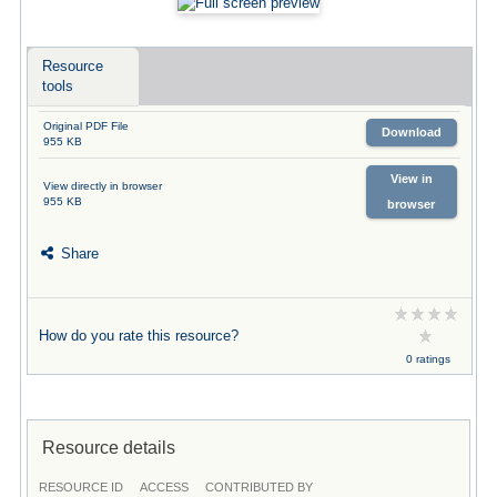
Resource
tools
Original PDF File
Download
955 KB
View in
View directly in browser
955 KB
browser
Share
How do you rate this resource?
0 ratings
Resource details
RESOURCE ID
ACCESS
CONTRIBUTED BY