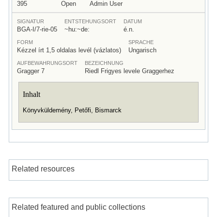
395
Open
Admin User
SIGNATUR
ENTSTEHUNGSORT
DATUM
BGA-I/7-rie-05
~hu:~de:
é.n.
FORM
SPRACHE
Kézzel írt 1,5 oldalas levél (vázlatos)
Ungarisch
AUFBEWAHRUNGSORT
BEZEICHNUNG
Gragger 7
Riedl Frigyes levele Graggerhez
Inhalt
Könyvküldemény, Petőfi, Bismarck
Related resources
Related featured and public collections