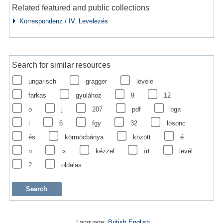
Related featured and public collections
Korrespondenz / IV. Levelezés
Search for similar resources
ungarisch
gragger
levele
farkas
gyulához
9
12
o
j
207
pdf
bga
i
6
fgy
32
losonc
és
körmöcbánya
között
é
n
ix
kézzel
írt
levél
2
oldalas
Language:
British English