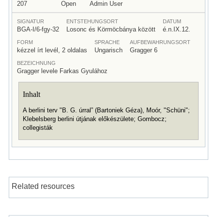
207
Open
Admin User
SIGNATUR
ENTSTEHUNGSORT
DATUM
BGA-I/6-fgy-32
Losonc és Körmöcbánya között
é.n.IX.12.
FORM
SPRACHE
AUFBEWAHRUNGSORT
kézzel írt levél, 2 oldalas
Ungarisch
Gragger 6
BEZEICHNUNG
Gragger levele Farkas Gyulához
Inhalt
A berlini terv "B. G. úrral” (Bartoniek Géza), Moór, "Schüni";
Klebelsberg berlini útjának előkészülete; Gombocz;
collegisták
Related resources