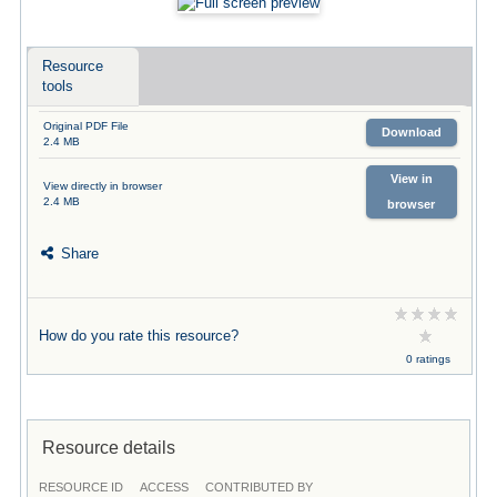
Resource
tools
Original PDF File
Download
2.4 MB
View in
View directly in browser
2.4 MB
browser
Share
How do you rate this resource?
0 ratings
Resource details
RESOURCE ID
ACCESS
CONTRIBUTED BY