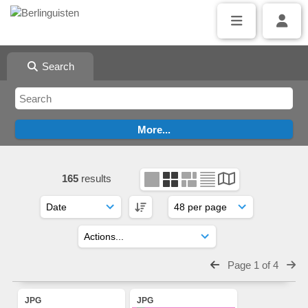
Search
165
results
Page 1 of 4
JPG
JPG