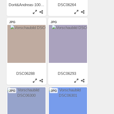
Dorit&Andreas-1001Nacht
DSC06264
JPG
JPG
DSC06288
DSC06293
JPG
JPG