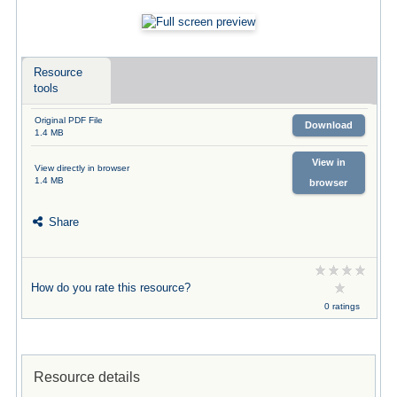
Resource
tools
Original PDF File
Download
1.4 MB
View in
View directly in browser
1.4 MB
browser
Share
How do you rate this resource?
0 ratings
Resource details