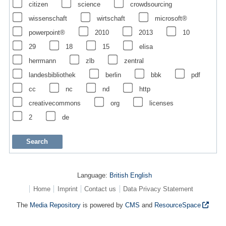
citizen
science
crowdsourcing
wissenschaft
wirtschaft
microsoft®
powerpoint®
2010
2013
10
29
18
15
elisa
herrmann
zlb
zentral
landesbibliothek
berlin
bbk
pdf
cc
nc
nd
http
creativecommons
org
licenses
2
de
Language:
British English
Home
Imprint
Contact us
Data Privacy Statement
The
Media Repository
is powered by
CMS
and
ResourceSpace