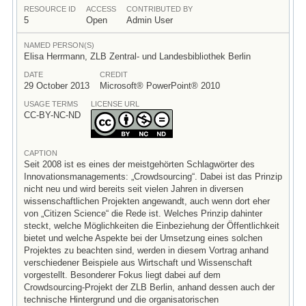
RESOURCE ID
ACCESS
CONTRIBUTED BY
5
Open
Admin User
NAMED PERSON(S)
Elisa Herrmann, ZLB Zentral- und Landesbibliothek Berlin
DATE
CREDIT
29 October 2013
Microsoft® PowerPoint® 2010
USAGE TERMS
LICENSE URL
CC-BY-NC-ND
CAPTION
Seit 2008 ist es eines der meistgehörten Schlagwörter des
Innovationsmanagements: „Crowdsourcing“. Dabei ist das Prinzip
nicht neu und wird bereits seit vielen Jahren in diversen
wissenschaftlichen Projekten angewandt, auch wenn dort eher
von „Citizen Science“ die Rede ist. Welches Prinzip dahinter
steckt, welche Möglichkeiten die Einbeziehung der Öffentlichkeit
bietet und welche Aspekte bei der Umsetzung eines solchen
Projektes zu beachten sind, werden in diesem Vortrag anhand
verschiedener Beispiele aus Wirtschaft und Wissenschaft
vorgestellt. Besonderer Fokus liegt dabei auf dem
Crowdsourcing-Projekt der ZLB Berlin, anhand dessen auch der
technische Hintergrund und die organisatorischen